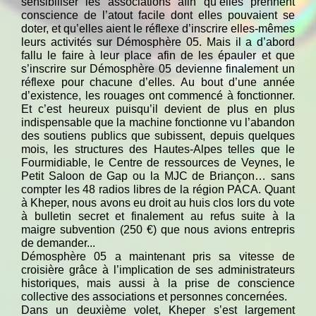
sensibiliser les associations afin qu’elles prennent
conscience de l’atout facile dont elles pouvaient se
doter, et qu’elles aient le réflexe d’inscrire elles-mêmes
leurs activités sur Démosphère 05. Mais il a d’abord
fallu le faire à leur place afin de les épauler et que
s’inscrire sur Démosphère 05 devienne finalement un
réflexe pour chacune d’elles. Au bout d’une année
d’existence, les rouages ont commencé à fonctionner.
Et c’est heureux puisqu’il devient de plus en plus
indispensable que la machine fonctionne vu l’abandon
des soutiens publics que subissent, depuis quelques
mois, les structures des Hautes-Alpes telles que le
Fourmidiable, le Centre de ressources de Veynes, le
Petit Saloon de Gap ou la MJC de Briançon… sans
compter les 48 radios libres de la région PACA. Quant
à Kheper, nous avons eu droit au huis clos lors du vote
à bulletin secret et finalement au refus suite à la
maigre subvention (250 €) que nous avions entrepris
de demander...
Démosphère 05 a maintenant pris sa vitesse de
croisière grâce à l’implication de ses administrateurs
historiques, mais aussi à la prise de conscience
collective des associations et personnes concernées.
Dans un deuxième volet, Kheper s’est largement