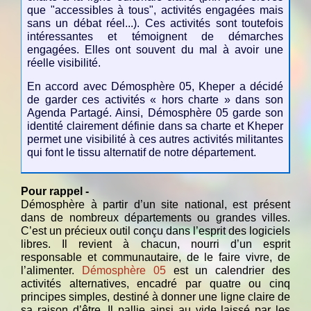
que "accessibles à tous", activités engagées mais
sans un débat réel...). Ces activités sont toutefois
intéressantes et témoignent de démarches
engagées. Elles ont souvent du mal à avoir une
réelle visibilité.
En accord avec Démosphère 05, Kheper a décidé
de garder ces activités « hors charte » dans son
Agenda Partagé. Ainsi, Démosphère 05 garde son
identité clairement définie dans sa charte et Kheper
permet une visibilité à ces autres activités militantes
qui font le tissu alternatif de notre département.
Pour rappel -
Démosphère à partir d’un site national, est présent
dans de nombreux départements ou grandes villes.
C’est un précieux outil conçu dans l’esprit des logiciels
libres. Il revient à chacun, nourri d’un esprit
responsable et communautaire, de le faire vivre, de
l’alimenter.
Démosphère 05
est un calendrier des
activités alternatives, encadré par quatre ou cinq
principes simples, destiné à donner une ligne claire de
sa raison d’être. Il pallie ainsi au vide laissé par les