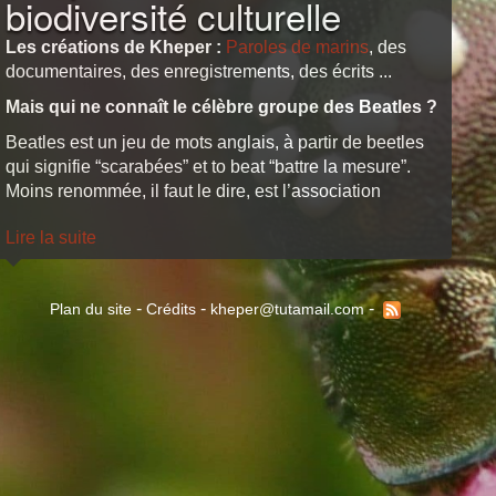
biodiversité culturelle
Les créations de Kheper :
Paroles de marins
, des
documentaires, des enregistrements, des écrits ...
Mais qui ne connaît le célèbre groupe des Beatles ?
Beatles est un jeu de mots anglais, à partir de beetles
qui signifie “scarabées” et to beat “battre la mesure”.
Moins renommée, il faut le dire, est l’association
Kheper qui a choisi le nom de cet insecte sacré,
Lire la suite
familier aux égyptiens de l’antiquité. En égyptien
hiéroglyphique, kheper -scarabée- est un verbe qui
signifie “advenir, se réaliser, se produire”.
-
-
-
Plan du site
Crédits
kheper@tutamail.com
Kheper ... quel meilleur nom pour une association dont
la raison d’être est de réaliser, produire et promouvoir
des œuvres filmiques ?
La structure est née de quatre personnes, dont notre
vénérable président aujourd’hui décédé, qui
regrettaient que bon nombre de films, issus notamment
de productions indépendantes, donc presque invisibles
au grand comme au petit écran, ne soient visionnées