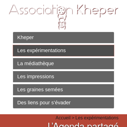
Kheper
Les expérimentations
La médiathèque
Les impressions
Les graines semées
Des liens pour s’évader
Accueil
>
Les expérimentations
L’Agenda partagé