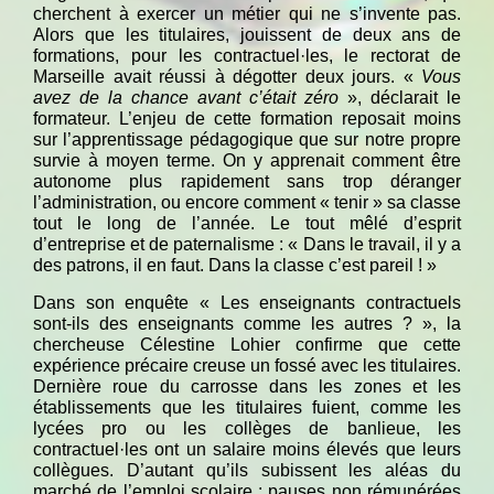
cherchent à exercer un métier qui ne s’invente pas.
Alors que les titulaires, jouissent de deux ans de
formations, pour les contractuel·les, le rectorat de
Marseille avait réussi à dégotter deux jours. «
Vous
avez de la chance avant c’était zéro
», déclarait le
formateur. L’enjeu de cette formation reposait moins
sur l’apprentissage pédagogique que sur notre propre
survie à moyen terme. On y apprenait comment être
autonome plus rapidement sans trop déranger
l’administration, ou encore comment « tenir » sa classe
tout le long de l’année. Le tout mêlé d’esprit
d’entreprise et de paternalisme : « Dans le travail, il y a
des patrons, il en faut. Dans la classe c’est pareil ! »
Dans son enquête « Les enseignants contractuels
sont-ils des enseignants comme les autres ? », la
chercheuse Célestine Lohier confirme que cette
expérience précaire creuse un fossé avec les titulaires.
Dernière roue du carrosse dans les zones et les
établissements que les titulaires fuient, comme les
lycées pro ou les collèges de banlieue, les
contractuel·les ont un salaire moins élevés que leurs
collègues. D’autant qu’ils subissent les aléas du
marché de l’emploi scolaire : pauses non rémunérées