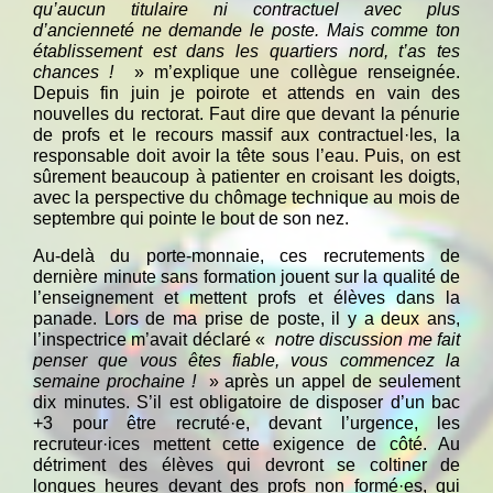
qu’aucun titulaire ni contractuel avec plus
d’ancienneté ne demande le poste. Mais comme ton
établissement est dans les quartiers nord, t’as tes
chances !
» m’explique une collègue renseignée.
Depuis fin juin je poirote et attends en vain des
nouvelles du rectorat. Faut dire que devant la pénurie
de profs et le recours massif aux contractuel·les, la
responsable doit avoir la tête sous l’eau. Puis, on est
sûrement beaucoup à patienter en croisant les doigts,
avec la perspective du chômage technique au mois de
septembre qui pointe le bout de son nez.
Au-delà du porte-monnaie, ces recrutements de
dernière minute sans formation jouent sur la qualité de
l’enseignement et mettent profs et élèves dans la
panade. Lors de ma prise de poste, il y a deux ans,
l’inspectrice m’avait déclaré «
notre discussion me fait
penser que vous êtes fiable, vous commencez la
semaine prochaine !
» après un appel de seulement
dix minutes. S’il est obligatoire de disposer d’un bac
+3 pour être recruté·e, devant l’urgence, les
recruteur·ices mettent cette exigence de côté. Au
détriment des élèves qui devront se coltiner de
longues heures devant des profs non formé·es, qui