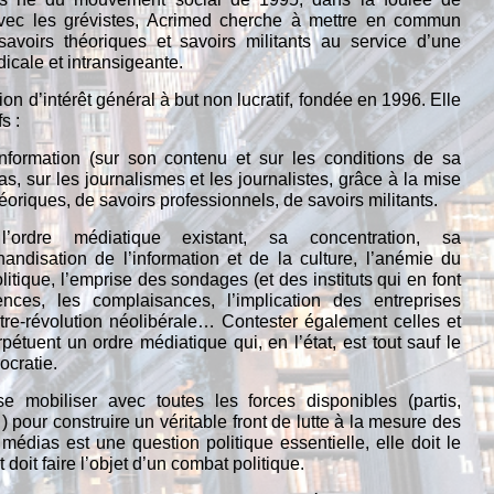
 avec les grévistes, Acrimed cherche à mettre en commun
 savoirs théoriques et savoirs militants au service d’une
dicale et intransigeante.
on d’intérêt général à but non lucratif, fondée en 1996. Elle
s :
’information (sur son contenu et sur les conditions de sa
as, sur les journalismes et les journalistes, grâce à la mise
riques, de savoirs professionnels, de savoirs militants.
 l’ordre médiatique existant, sa concentration, sa
chandisation de l’information et de la culture, l’anémie du
litique, l’emprise des sondages (et des instituts qui en font
nces, les complaisances, l’implication des entreprises
tre-révolution néolibérale… Contester également celles et
étuent un ordre médiatique qui, en l’état, est tout sauf le
ocratie.
 se mobiliser avec toutes les forces disponibles (partis,
 pour construire un véritable front de lutte à la mesure des
médias est une question politique essentielle, elle doit le
 doit faire l’objet d’un combat politique.