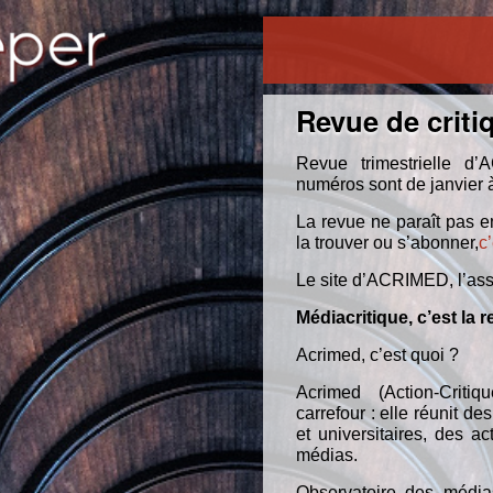
Revue de criti
Revue trimestrielle d’
numéros sont de janvier à 
La revue ne paraît pas e
la trouver ou s’abonner,
c’
Le site d’ACRIMED, l’ass
Médiacritique, c’est la
Acrimed, c’est quoi ?
Acrimed (Action-Criti
carrefour : elle réunit d
et universitaires, des 
médias.
Observatoire des médi