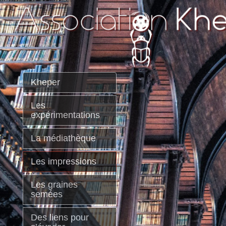
Kheper
Les
expérimentations
La médiathèque
Les impressions
Les graines
semées
Des liens pour