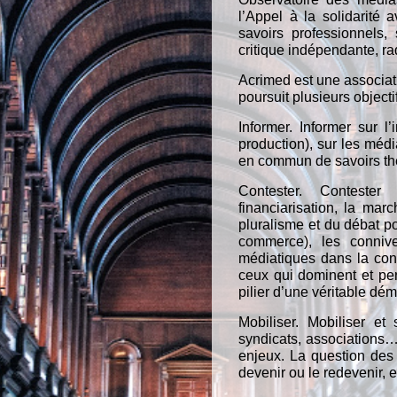
l’Appel à la solidarité
savoirs professionnels,
critique indépendante, ra
Acrimed est une associati
poursuit plusieurs objectif
Informer. Informer sur l
production), sur les médi
en commun de savoirs théo
Contester. Contester
financiarisation, la mar
pluralisme et du débat po
commerce), les connive
médiatiques dans la con
ceux qui dominent et perp
pilier d’une véritable dém
Mobiliser. Mobiliser et
syndicats, associations…)
enjeux. La question des 
devenir ou le redevenir, et