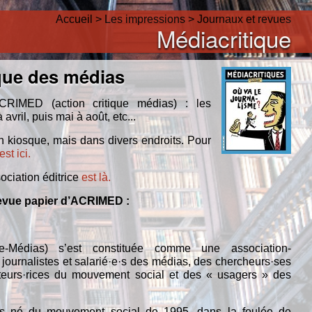
Accueil
>
Les impressions
>
Journaux et revues
Médiacritique
que des médias
ACRIMED (action critique médias) : les
avril, puis mai à août, etc...
n kiosque, mais dans divers endroits. Pour
est ici.
ociation éditrice
est là.
 revue papier d’ACRIMED :
que-Médias) s’est constituée comme une association-
es journalistes et salarié·e·s des médias, des chercheurs·ses
acteurs·rices du mouvement social et des « usagers » des
as né du mouvement social de 1995, dans la foulée de