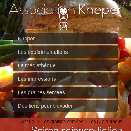
Kheper
Les expérimentations
La médiathèque
Les impressions
Les graines semées
Des liens pour s’évader
Accueil
>
Les graines semées
>
Les Diplo-docus
Soirée science-fiction