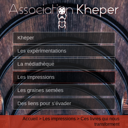
Kheper
Les expérimentations
La médiathèque
Les impressions
Les graines semées
Des liens pour s’évader
Accueil
>
Les impressions
>
Ces livres qui nous
transforment