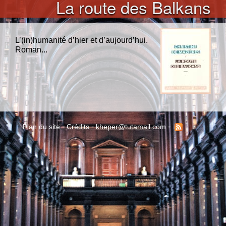
La route des Balkans
L’(in)humanité d’hier et d’aujourd’hui.
Roman...
-
-
-
Plan du site
Crédits
kheper@tutamail.com