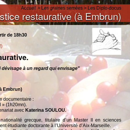
Accueil
>
Les graines semées
>
Les Diplo-docus
ustice restaurative (à Embrun)
rtir de 18h30
!)
aurative.
i dévisage à un regard qui envisage"
 (à Embrun)
lm documentaire :
N
» (1h20mn).
enariat avec
Katerina SOULOU.
nationalité grecque, titulaire d’un Master II en sciences
ent étudiante doctorante à l’Université d’Aix-Marseille.