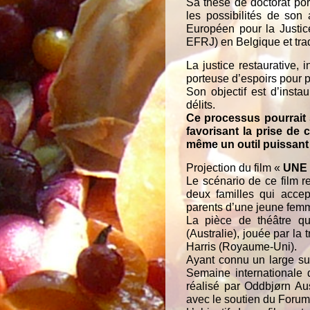
Sa thèse de doctorat porte
les possibilités de son
Européen pour la Justic
EFRJ) en Belgique et trad
La justice restaurative, i
porteuse d’espoirs pour pr
Son objectif est d’insta
délits.
Ce processus pourrait s
favorisant la prise de 
même un outil puissant 
Projection du film «
UNE
Le scénario de ce film re
deux familles qui accep
parents d’une jeune femme
La pièce de théâtre qu
(Australie), jouée par la
Harris (Royaume-Uni).
Ayant connu un large su
Semaine internationale d
réalisé par Oddbjørn Au
avec le soutien du Forum