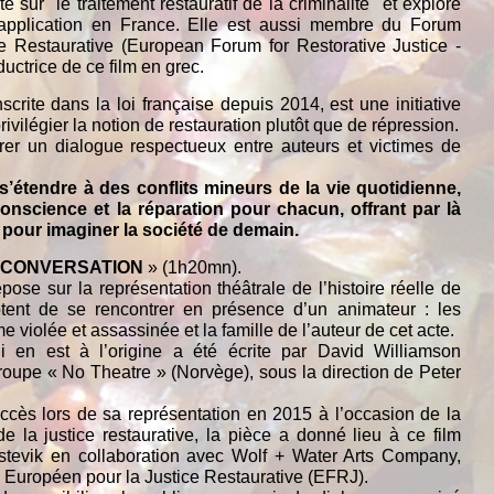
 sur "le traitement restauratif de la criminalité" et explore
 application en France. Elle est aussi membre du Forum
e Restaurative (European Forum for Restorative Justice -
uctrice de ce film en grec.
nscrite dans la loi française depuis 2014, est une initiative
ivilégier la notion de restauration plutôt que de répression.
urer un dialogue respectueux entre auteurs et victimes de
’étendre à des conflits mineurs de la vie quotidienne,
conscience et la réparation pour chacun, offrant par là
pour imaginer la société de demain.
 CONVERSATION
» (1h20mn).
pose sur la représentation théâtrale de l’histoire réelle de
tent de se rencontrer en présence d’un animateur : les
 violée et assassinée et la famille de l’auteur de cet acte.
i en est à l’origine a été écrite par David Williamson
 troupe « No Theatre » (Norvège), sous la direction de Peter
ccès lors de sa représentation en 2015 à l’occasion de la
e la justice restaurative, la pièce a donné lieu à ce film
stevik en collaboration avec Wolf + Water Arts Company,
 Européen pour la Justice Restaurative (EFRJ).