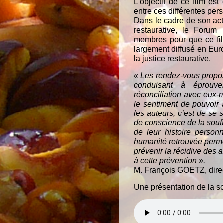
L’objectif de ce film es
entre ces différentes pers
Dans le cadre de son acti
restaurative, le Forum
membres pour que ce film
largement diffusé en Eur
la justice restaurative.
« Les rendez-vous propo
conduisant à éprouve
réconciliation avec eux-
le sentiment de pouvoir 
les auteurs, c’est de se 
de conscience de la souff
de leur histoire person
humanité retrouvée permet
prévenir la récidive des 
à cette prévention ».
M. François GOETZ, direc
Une présentation de la so