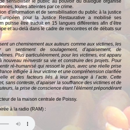
t de sensibiliser le public au pouvoir du dialogue organisé
onnes, toutes atteintes par ce crime.
on d’information et de sensibilisation du public à la justice
 Européen pour la Justice Restaurative a mobilisé ses
 puisse être traduit en 15 langues différentes afin d’être
ope et au-delà dans le cadre de rencontres et de débats sur
sent un cheminement aux auteurs comme aux victimes, les
r un sentiment de soulagement, d’apaisement, de
mêmes. Plus particulièrement, pour les victimes, est apparu
à nouveau réinvestir sa vie et construire des projets. Pour
sentir ré-humanisé qui ressort le plus, avec une réelle prise
rance infligée à leur victime et une compréhension clarifiée
nelle et des facteurs liés à leur passage à l’acte. Cette
, sans conteste, d’apaiser la souffrance des victimes et de
auteurs, la prise de conscience étant l’élément prépondérant
teur de la maison centrale de Poissy.
irée à la radio (RAM) :