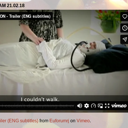
RAM 21.02.18
er (ENG subtitles)
from
Euforumrj
on
Vimeo
.