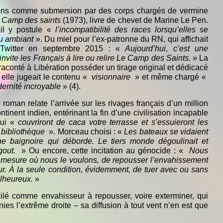
ions comme submersion par des corps chargés de vermine
 Camp des saints
(1973), livre de chevet de Marine Le Pen.
il y postule «
l’incompatibilité des races lorsqu’elles se
u ambiant
». Du miel pour l’ex-patronne du RN, qui affichait
 Twitter en septembre 2015 : «
Aujourd’hui, c’est une
invite les Français à lire ou relire Le Camp des Saints.
» La
aconté à Libération posséder un tirage original et dédicacé
t elle jugeait le contenu «
visionnaire
» et même chargé «
dernité incroyable
» (4).
roman relate l’arrivée sur les rivages français d’un million
tinent indien, entérinant la fin d’une civilisation incapable
qui «
couvriront de caca votre terrasse et s’essuieront les
e bibliothèque
». Morceau choisi : «
Les bateaux se vidaient
e baignoire qui déborde. Le tiers monde dégoulinait et
égout.
» Ou encore, cette incitation au génocide : «
Nous
 mesure où nous le voulons, de repousser l’envahissement
eur. À la seule condition, évidemment, de tuer avec ou sans
lheureux.
»
exilé comme envahisseur à repousser, voire exterminer, qui
es l’extrême droite – sa diffusion à tout vent n’en est que