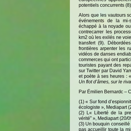
potentiels concurrents (8)
Alors que les vautours so
événements de la mi-s
échappé à la noyade ou 
contrecarrer les process
km2 où les exilés ne voie
transfert (9). Débordée
frontières arpenter les 
vidéos de danses endiab
commerces qui ont particip
touristes payant des rep
sur Twitter par David Yam
et poète à ses heures : 
Un flot d’âmes, sur le r
Par Émilien Bernardc –
(1) « Sur fond d’espionni
écologiste », Mediapart (
(2) L« Liberté de la pr
vérité” », Mediapart (20/0
(3) Un bouquin conseillé 
pas accueillir toute la 