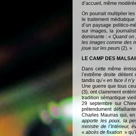
d’accueil, même modérée.
On pourrait multiplier l
le traitement médiatiqu
d’un paysage politico-mé
sur images, la journali
dominante : «
Quand on p
les images comme des ma
joue sur les peur
s (2). »
LE CAMP DES MALSA
Dans cette même émissi
l’extrême droite détien
tandis qu’«
en face il n’
Une guerre que tous ceu
(3), ont clairement entéri
tradition sémantique vie
29 septembre sur CNews 
prétendument défaillante 
Charles Maurras qui, en 
apporte les poux, la pe
ministre de l’Intérieur,
«
abcès de fixation
» qu’