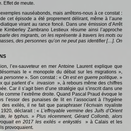
 Effet de meute.
es exemples nauséabonds, mais arrêtons-nous à ce constat :
e de cet épisode a été proprement délirant, même à l’aune
diatique virant au rance foncé. Dans une émission d’Arrêt
ste Kimberley Zambrano Lestieux résume ainsi l’approche
arle des migrants, on les représente à travers les mots ou
sses, des personnes qu’on ne peut pas identifier […]. On
INS
on, l’ex-sauveteur en mer Antoine Laurent explique que
t désormais le « monopole du débat sur les migrations »,
y a personne
». Son constat : «
On est en guerre politique
. »
x qui parlent d’«
invasion
», à rebours même des chiffres
née. Car il s’agit bien d’une stratégie qui s’inscrit dans une
ille comme l’extrême droite. Quand Pascal Praud évoque le
l’essor des punaises de lit en l’associant à l’hygiène
des exilés, il ne fait que paraphraser l’écrivain royaliste
1920, déclarait : «
L’effroyable vermine des Juifs d’Orient
ste, le typhus. » Plus récemment, Gérard Collomb, alors
 évoquait en 2017 les exilés « enkystés
» à Calais et les
ils provoquaient.