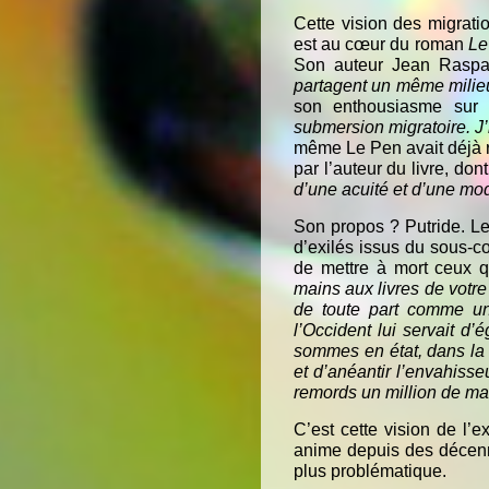
Cette vision des migrat
est au cœur du roman
Le
Son auteur Jean Raspa
partagent un même milie
son enthousiasme sur
submersion migratoire. J’
même Le Pen avait déjà r
par l’auteur du livre, don
d’une acuité et d’une mo
Son propos ? Putride. Le 
d’exilés issus du sous-con
de mettre à mort ceux 
mains aux livres de votr
de toute part comme un
l’Occident lui servait d’
sommes en état, dans la
et d’anéantir l’envahiss
remords un million de ma
C’est cette vision de l’
anime depuis des décenni
plus problématique.