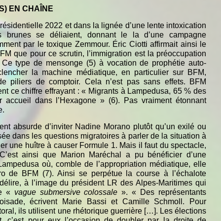
S) EN CHAÎNE
résidentielle 2022 et dans la lignée d’une lente intoxication
es brunes se déliaient, donnant le la d’une campagne
ment par le toxique Zemmour. Éric Ciotti affirmait ainsi le
M que pour ce scrutin, l’immigration est la préoccupation
. Ce type de mensonge (5) à vocation de prophétie auto-
nclencher la machine médiatique, en particulier sur BFM,
piliers de comptoir. Cela n’est pas sans effets. BFM
ent ce chiffre effrayant : « Migrants à Lampedusa, 65 % des
r accueil dans l’Hexagone » (6). Pas vraiment étonnant
e.
ment absurde d’inviter Nadine Morano plutôt qu’un exilé ou
e dans les questions migratoires à parler de la situation à
r une huître à causer Formule 1. Mais il faut du spectacle,
 C’est ainsi que Marion Maréchal a pu bénéficier d’une
 Lampedusa où, comble de l’appropriation médiatique, elle
ro de BFM (7). Ainsi se perpétue la course à l’échalote
u délire, à l’image du président LR des Alpes-Maritimes qui
ne «
vague submersive colossale
». « Des représentants
roisade, écrivent Marie Bassi et Camille Schmoll. Pour
toral, ils utilisent une rhétorique guerrière […]. Les élections
 c’est pour eux l’occasion de doubler par la droite de