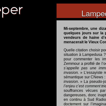
Lamped
Mi-septembre, une diza
quelques jours sur la 
vendeurs de haine d’e
menacerait le Vieux Con
Quelle citation choisir po
situation à Lampedusa ? 
pour commenter les im
Zemmour a profité de l’o
s’appelle pas une imm
invasion.
» L’essayiste r
sémantique sur CNews :
invasion
. » La pseudo-j
l’enjeu c’est comment tri
souffrances vécues pa
dangereuses, donc inapte
en continu à Sud Radio,
doctement sur l’imagin