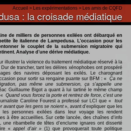
Accueil
>
Les expérimentations
>
Les amis de CQFD
usa : la croisade médiatique
ine de milliers de personnes exilées ont débarqué en
petite île italienne de Lampedusa. L’occasion pour les
ntonner le couplet de la submersion migratoire qui
tinent. Analyse d’une dérive médiatique.
ur illustrer la violence du traitement médiatique réservé à la
Dur de trancher, tant les délires xénophobes ont prospéré
ages des navires déposant les exilés. Le charognard
ccasion pour sortir sa rengaine puante sur BFM : «
Ça ne
igration, pas même une submersion, ça s’appelle une
éac Guillaume Bigot a quant à lui tartiné le même champ
 «
Quand vous forcez la porte et rentrez de force, c’est une
ournaliste Caroline Fourest a professé sur LCI que «
tout
er avant que les gens se noient
», avant d’expliquer que les
r les personnes exilées dans leur voyage les rendent
s à être accueillies. Sur cette lancée, des chaînes d’info
 une ribambelle de têtes d’enclume ignares ont disserté
aire «
appel d’air »
(1) que provoquerait toute politique