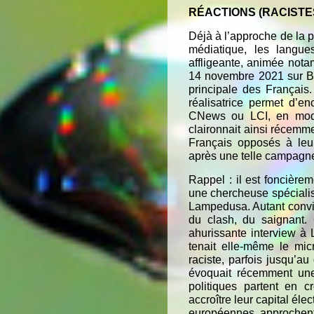
RÉACTIONS (RACISTE
Déjà à l’approche de la p
médiatique, les langu
affligeante, animée notam
14 novembre 2021 sur BF
principale des Français
réalisatrice permet d’e
CNews ou LCI, en mode 
claironnait ainsi récemm
Français opposés à leu
après une telle campagn
Rappel : il est foncière
une chercheuse spécialisé
Lampedusa. Autant convie
du clash, du saignant.
ahurissante interview à
tenait elle-même le mic
raciste, parfois jusqu’a
évoquait récemment u
politiques partent en c
accroître leur capital élec
européennes approchent,