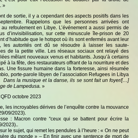
. »
nt de sortie, il y a cependant des aspects positifs dans les
eptembre. Rappelons que les personnes arrivées ont
au refoulement en Libye. L’événement a aussi permis de
us d’invisibilisation, sur cette minuscule île-prison de 20
nt d’habitude que le hotspot où ils sont enfermés avant leur
s, les autorités ont dû se résoudre à laisser les saute-
rues de la petite ville. Les réseaux sociaux ont relayé des
lées mêlant nouveaux venus et habitants. Jusqu’à certains
é à la fête, des restaurateurs offrant de la nourriture et des
as. Une fissure humaine dans la forteresse, ainsi résumée
bio, porte-parole libyen de l’association Refugees in Libya
«
Dans la musique et la danse, ils se sont fait un foyer/[…]
ivage de Lampedusa.
»
 CQFD octobre 2023
te, les incroyables dérives de l’enquête contre la mouvance
29/09/2023).
esse : Macron contre “ceux qui se battent pour écrire la
9/2023)..
sur le sujet, qui remet les pendules à l’heure : « On ne peut
misère du monde » – En finir avec une sentence de mort de