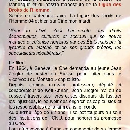
Manosque et du bassin manosquin de la
Ligue des
Droits de l’Homme
.
Soirée en partenariat avec La Ligue des Droits de
l’Homme 04 et bien sûr Ciné mon mardi.
"Pour la LDH, c’est l’ensemble des droits
économiques, culturels et sociaux qui se trouve
menacé et colonisé non plus par des États mais par la
tyrannie du marché et de ses grands prêtres, les
spéculateurs néolibéraux."
Le film :
En 1964, à Genève, le Che demanda au jeune Jean
Ziegler de rester en Suisse pour lutter dans le
« cerveau du Monstre » capitaliste.
Depuis, comme écrivain, professeur, député et
collaborateur de Kofi Annan, Jean Ziegler n’a eu de
cesse, à travers ses livres et ses discours, de fustiger
les injustices, le pouvoir des oligarchies capitalistes et
les responsables de la faim dans le monde.
Aujourd’hui âgé de 82 ans, il se bat toujours au sein
des institutions de l’ONU, pour honorer sa promesse
au Che.
Lors d’un voyage à Cuba en compagnie de sa femme