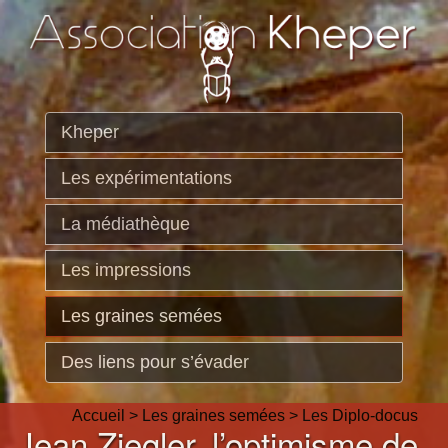
Kheper
Les expérimentations
La médiathèque
Les impressions
Les graines semées
Des liens pour s’évader
Accueil
>
Les graines semées
>
Les Diplo-docus
Jean Ziegler, l’optimisme de