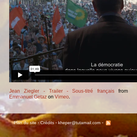
Jean Ziegler - Trailer - Sous-titré français
from
Emmanuel Getaz
on
Vimeo
.
-
-
-
Plan du site
Crédits
kheper@tutamail.com