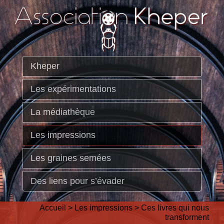
Kheper
Les expérimentations
La médiathèque
Les impressions
Les graines semées
Des liens pour s’évader
Accueil
>
Les impressions
>
Ces livres qui nous
transforment