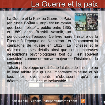
La Guerre et la paix
La Guerre et la Paix ou Guerre et Paix
(en russe Война и мир) est un roman
que Léon Tolstoï a publié entre 1865
et 1869 dans Russkii Vestnik, un
périodique de l’époque. Ce livre narre l’histoire de la
Russie à l’époque de Napoléon 1er (notamment la
campagne de Russie en 1812). La richesse et le
réalisme de ses détails ainsi que ses nombreuses
descriptions psychologiques font qu’il est souvent
considéré comme un roman majeur de l’histoire de la
littérature.
Tolstoï y développe une théorie fataliste de l’histoire où
le libre arbitre n’a qu’une importance mineure et où
tous les événements n’obéissent qu’à un
déterminisme historique inéluctable.
-
-
-
Plan du site
Crédits
kheper@tutamail.com