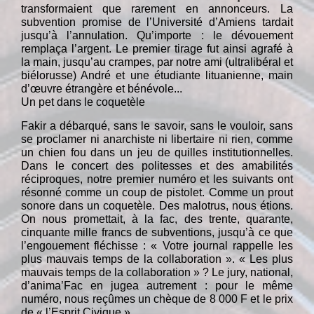
transformaient que rarement en annonceurs. La
subvention promise de l’Université d’Amiens tardait
jusqu’à l’annulation. Qu’importe : le dévouement
remplaça l’argent. Le premier tirage fut ainsi agrafé à
la main, jusqu’au crampes, par notre ami (ultralibéral et
biélorusse) André et une étudiante lituanienne, main
d’œuvre étrangère et bénévole...
Un pet dans le coquetèle
Fakir a débarqué, sans le savoir, sans le vouloir, sans
se proclamer ni anarchiste ni libertaire ni rien, comme
un chien fou dans un jeu de quilles institutionnelles.
Dans le concert des politesses et des amabilités
réciproques, notre premier numéro et les suivants ont
résonné comme un coup de pistolet. Comme un prout
sonore dans un coquetèle. Des malotrus, nous étions.
On nous promettait, à la fac, des trente, quarante,
cinquante mille francs de subventions, jusqu’à ce que
l’engouement fléchisse : « Votre journal rappelle les
plus mauvais temps de la collaboration ». « Les plus
mauvais temps de la collaboration » ? Le jury, national,
d’anima’Fac en jugea autrement : pour le même
numéro, nous reçûmes un chèque de 8 000 F et le prix
de « l’Esprit Civique »...