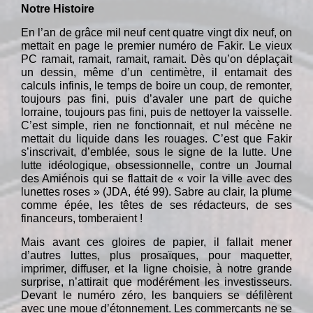
Notre Histoire
En l’an de grâce mil neuf cent quatre vingt dix neuf, on
mettait en page le premier numéro de Fakir. Le vieux
PC ramait, ramait, ramait, ramait. Dès qu’on déplaçait
un dessin, même d’un centimètre, il entamait des
calculs infinis, le temps de boire un coup, de remonter,
toujours pas fini, puis d’avaler une part de quiche
lorraine, toujours pas fini, puis de nettoyer la vaisselle.
C’est simple, rien ne fonctionnait, et nul mécène ne
mettait du liquide dans les rouages. C’est que Fakir
s’inscrivait, d’emblée, sous le signe de la lutte. Une
lutte idéologique, obsessionnelle, contre un Journal
des Amiénois qui se flattait de « voir la ville avec des
lunettes roses » (JDA, été 99). Sabre au clair, la plume
comme épée, les têtes de ses rédacteurs, de ses
financeurs, tomberaient !
Mais avant ces gloires de papier, il fallait mener
d’autres luttes, plus prosaïques, pour maquetter,
imprimer, diffuser, et la ligne choisie, à notre grande
surprise, n’attirait que modérément les investisseurs.
Devant le numéro zéro, les banquiers se défilèrent
avec une moue d’étonnement. Les commerçants ne se