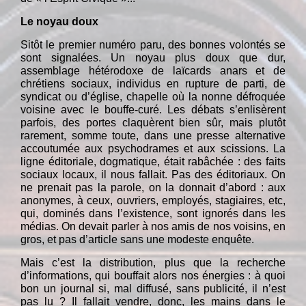
Le noyau doux
Sitôt le premier numéro paru, des bonnes volontés se
sont signalées. Un noyau plus doux que dur,
assemblage hétérodoxe de laïcards anars et de
chrétiens sociaux, individus en rupture de parti, de
syndicat ou d’église, chapelle où la nonne défroquée
voisine avec le bouffe-curé. Les débats s’enlisèrent
parfois, des portes claquèrent bien sûr, mais plutôt
rarement, somme toute, dans une presse alternative
accoutumée aux psychodrames et aux scissions. La
ligne éditoriale, dogmatique, était rabâchée : des faits
sociaux locaux, il nous fallait. Pas des éditoriaux. On
ne prenait pas la parole, on la donnait d’abord : aux
anonymes, à ceux, ouvriers, employés, stagiaires, etc,
qui, dominés dans l’existence, sont ignorés dans les
médias. On devait parler à nos amis de nos voisins, en
gros, et pas d’article sans une modeste enquête.
Mais c’est la distribution, plus que la recherche
d’informations, qui bouffait alors nos énergies : à quoi
bon un journal si, mal diffusé, sans publicité, il n’est
pas lu ? Il fallait vendre, donc, les mains dans le