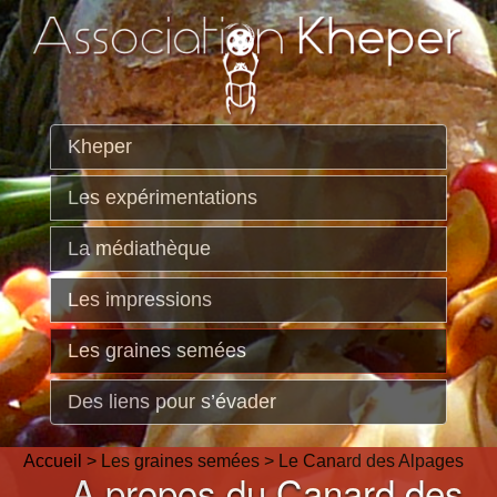
Kheper
Les expérimentations
La médiathèque
Les impressions
Les graines semées
Des liens pour s’évader
Accueil
>
Les graines semées
>
Le Canard des Alpages
A propos du Canard des