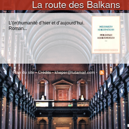
La route des Balkans
L’(in)humanité d’hier et d’aujourd’hui.
Roman...
-
-
-
Plan du site
Crédits
kheper@tutamail.com