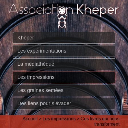
Kheper
Les expérimentations
La médiathèque
Les impressions
Les graines semées
Des liens pour s’évader
Accueil
>
Les impressions
>
Ces livres qui nous
transforment