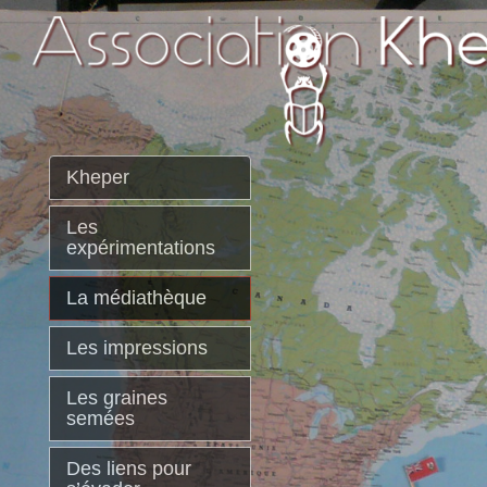
Kheper
Les
expérimentations
La médiathèque
Les impressions
Les graines
semées
Des liens pour