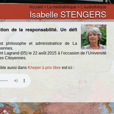
Accueil
>
La médiathèque
>
L’audiothèque
Isabelle STENGERS
ion de la responsabilité. Un défi
 philosophe et administratrice de La
yennes.
 Lagrand (05) le 22 août 2015 à l’occasion de l’Université
es Citoyennes.
ible aussi dans
Kheper à prix libre
est ici :