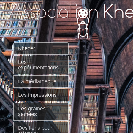
Kheper
Les
expérimentations
La médiathèque
Les impressions
Les graines
semées
Des liens pour