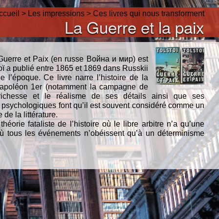
ccueil
>
Les impressions
>
Ces livres qui nous transforment
La Guerre et la paix
Guerre et Paix (en russe Война и мир) est
ï a publié entre 1865 et 1869 dans Russkii
e l’époque. Ce livre narre l’histoire de la
Napoléon 1er (notamment la campagne de
ichesse et le réalisme de ses détails ainsi que ses
 psychologiques font qu’il est souvent considéré comme un
de la littérature.
héorie fataliste de l’histoire où le libre arbitre n’a qu’une
ù tous les événements n’obéissent qu’à un déterminisme