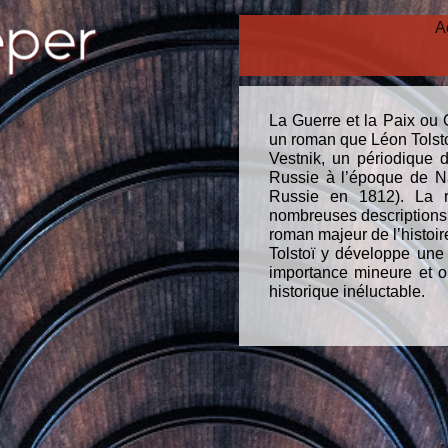
A
La Guerre et la Paix ou 
un roman que Léon Tolsto
Vestnik, un périodique d
Russie à l’époque de 
Russie en 1812). La r
nombreuses descriptions
roman majeur de l’histoire 
Tolstoï y développe une t
importance mineure et o
historique inéluctable.