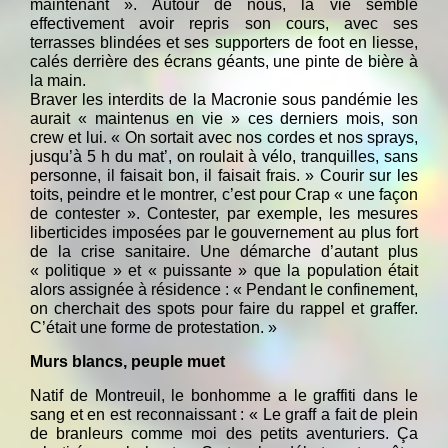
maintenant ». Autour de nous, la vie semble
effectivement avoir repris son cours, avec ses
terrasses blindées et ses supporters de foot en liesse,
calés derrière des écrans géants, une pinte de bière à
la main.
Braver les interdits de la Macronie sous pandémie les
aurait « maintenus en vie » ces derniers mois, son
crew et lui. « On sortait avec nos cordes et nos sprays,
jusqu’à 5 h du mat’, on roulait à vélo, tranquilles, sans
personne, il faisait bon, il faisait frais. » Courir sur les
toits, peindre et le montrer, c’est pour Crap « une façon
de contester ». Contester, par exemple, les mesures
liberticides imposées par le gouvernement au plus fort
de la crise sanitaire. Une démarche d’autant plus
« politique » et « puissante » que la population était
alors assignée à résidence : « Pendant le confinement,
on cherchait des spots pour faire du rappel et graffer.
C’était une forme de protestation. »
Murs blancs, peuple muet
Natif de Montreuil, le bonhomme a le graffiti dans le
sang et en est reconnaissant : « Le graff a fait de plein
de branleurs comme moi des petits aventuriers. Ça