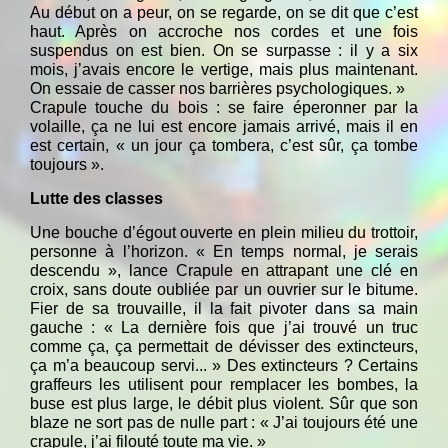
Au début on a peur, on se regarde, on se dit que c’est
haut. Après on accroche nos cordes et une fois
suspendus on est bien. On se surpasse : il y a six
mois, j’avais encore le vertige, mais plus maintenant.
On essaie de casser nos barrières psychologiques. »
Crapule touche du bois : se faire éperonner par la
volaille, ça ne lui est encore jamais arrivé, mais il en
est certain, « un jour ça tombera, c’est sûr, ça tombe
toujours ».
Lutte des classes
Une bouche d’égout ouverte en plein milieu du trottoir,
personne à l’horizon. « En temps normal, je serais
descendu », lance Crapule en attrapant une clé en
croix, sans doute oubliée par un ouvrier sur le bitume.
Fier de sa trouvaille, il la fait pivoter dans sa main
gauche : « La dernière fois que j’ai trouvé un truc
comme ça, ça permettait de dévisser des extincteurs,
ça m’a beaucoup servi... » Des extincteurs ? Certains
graffeurs les utilisent pour remplacer les bombes, la
buse est plus large, le débit plus violent. Sûr que son
blaze ne sort pas de nulle part : « J’ai toujours été une
crapule, j’ai filouté toute ma vie. »