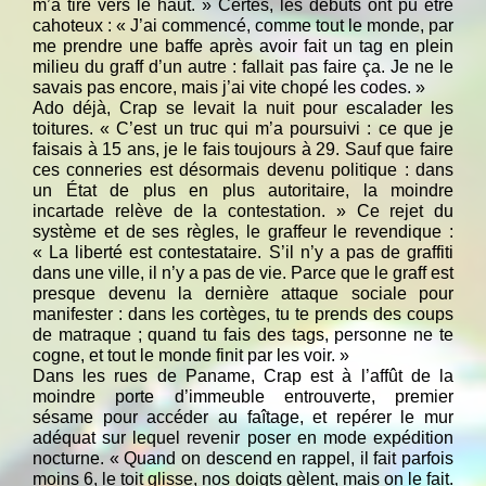
m’a tiré vers le haut. » Certes, les débuts ont pu être
cahoteux : « J’ai commencé, comme tout le monde, par
me prendre une baffe après avoir fait un tag en plein
milieu du graff d’un autre : fallait pas faire ça. Je ne le
savais pas encore, mais j’ai vite chopé les codes. »
Ado déjà, Crap se levait la nuit pour escalader les
toitures. « C’est un truc qui m’a poursuivi : ce que je
faisais à 15 ans, je le fais toujours à 29. Sauf que faire
ces conneries est désormais devenu politique : dans
un État de plus en plus autoritaire, la moindre
incartade relève de la contestation. » Ce rejet du
système et de ses règles, le graffeur le revendique :
« La liberté est contestataire. S’il n’y a pas de graffiti
dans une ville, il n’y a pas de vie. Parce que le graff est
presque devenu la dernière attaque sociale pour
manifester : dans les cortèges, tu te prends des coups
de matraque ; quand tu fais des tags, personne ne te
cogne, et tout le monde finit par les voir. »
Dans les rues de Paname, Crap est à l’affût de la
moindre porte d’immeuble entrouverte, premier
sésame pour accéder au faîtage, et repérer le mur
adéquat sur lequel revenir poser en mode expédition
nocturne. « Quand on descend en rappel, il fait parfois
moins 6, le toit glisse, nos doigts gèlent, mais on le fait.