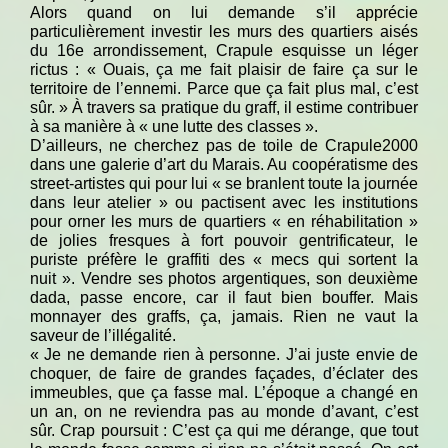
Alors quand on lui demande s’il apprécie
particulièrement investir les murs des quartiers aisés
du 16e arrondissement, Crapule esquisse un léger
rictus : « Ouais, ça me fait plaisir de faire ça sur le
territoire de l’ennemi. Parce que ça fait plus mal, c’est
sûr. » À travers sa pratique du graff, il estime contribuer
à sa manière à « une lutte des classes ».
D’ailleurs, ne cherchez pas de toile de Crapule2000
dans une galerie d’art du Marais. Au coopératisme des
street-artistes qui pour lui « se branlent toute la journée
dans leur atelier » ou pactisent avec les institutions
pour orner les murs de quartiers « en réhabilitation »
de jolies fresques à fort pouvoir gentrificateur, le
puriste préfère le graffiti des « mecs qui sortent la
nuit ». Vendre ses photos argentiques, son deuxième
dada, passe encore, car il faut bien bouffer. Mais
monnayer des graffs, ça, jamais. Rien ne vaut la
saveur de l’illégalité.
« Je ne demande rien à personne. J’ai juste envie de
choquer, de faire de grandes façades, d’éclater des
immeubles, que ça fasse mal. L’époque a changé en
un an, on ne reviendra pas au monde d’avant, c’est
sûr. Crap poursuit : C’est ça qui me dérange, que tout