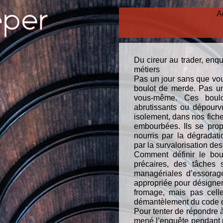
A
Du cireur au trader, enqu
métiers
Pas un jour sans que vou
boulot de merde. Pas un
vous-même. Ces boulo
abrutissants ou dépourv
isolement, dans nos fiche
embourbées. Ils se prop
nourris par la dégradat
par la survalorisation de
Comment définir le boul
précaires, des tâches 
managériales d’essorage
appropriée pour désigner
fromage, mais pas celle
démantèlement du code du
Pour tenter de répondre 
mené l’enquête pendant 