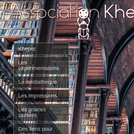
Kheper
Les
expérimentations
La médiathèque
Les impressions
Les graines
semées
Des liens pour