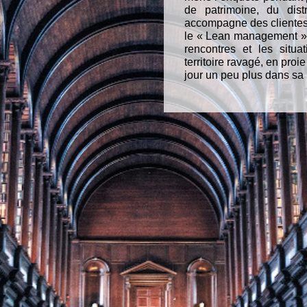
de patrimoine, du dis
accompagne des clientes 
le « Lean management » a
rencontres et les situa
territoire ravagé, en proi
jour un peu plus dans sa