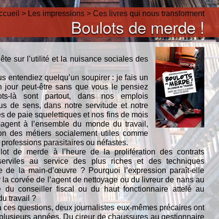
ccueil
>
Les impressions
>
Ces livres qui nous transforment
Boulots de merde !
ête sur l’utilité et la nuisance sociales des
s entendiez quelqu’un soupirer : je fais un
 jour peut-être sans que vous le pensiez
ts-là sont partout, dans nos emplois
us de sens, dans notre servitude et notre
s de paie squelettiques et nos fins de mois
agent à l’ensemble du monde du travail,
ion des métiers socialement utiles comme
s professions parasitaires ou néfastes.
ot de merde à l’heure de la prolifération des contrats
serviles au service des plus riches et des techniques
 de la main-d’œuvre ? Pourquoi l’expression paraît-elle
 la corvée de l’agent de nettoyage ou du livreur de nans au
 du conseiller fiscal ou du haut fonctionnaire attelé au
 travail ?
à ces questions, deux journalistes eux-mêmes précaires ont
plusieurs années. Du cireur de chaussures au gestionnaire